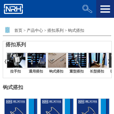
首页
>
产品中心
>
搭扣系列
>
钩式搭扣
搭扣系列
拉手扣
通用搭扣
钩式搭扣
重型搭扣
长型搭扣
弹
钩式搭扣