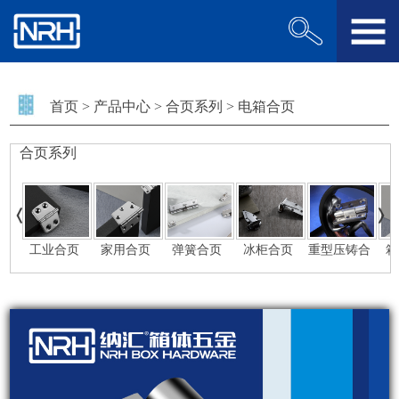
首页
>
产品中心
>
合页系列
>
电箱合页
合页系列
工业合页
家用合页
弹簧合页
冰柜合页
重型压铸合
箱
页