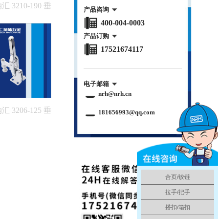
汇 3210-190 垂
产品咨询
直式夹具
400-004-0003
产品订购
17521674117
电子邮箱
nrh@nrh.cn
汇 3206-125 垂
181656993@qq.com
直式夹具
合页/铰链
拉手/把手
搭扣/箱扣