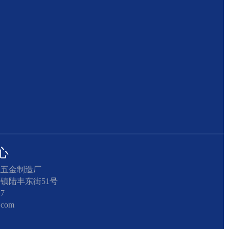
心
汇五金制造厂
镇陆丰东街51号
7
com