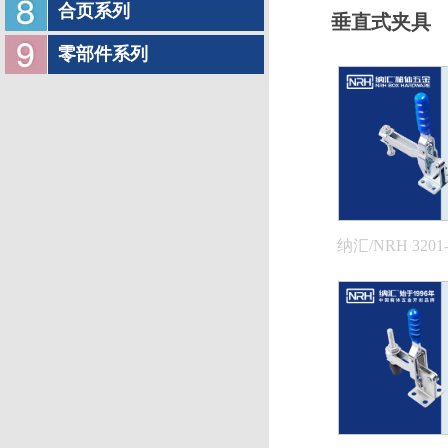
合页系列
垂直式夹具
零部件系列
纳汇/NRH 3201-
直式夹具