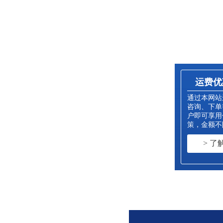
直式夹具
运费优
通过本网站
咨询、下单
户即可享用
策，金额不
> 了