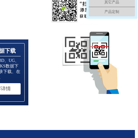
其它产品
产品定制
据下载
3D、UG、
RKS数据下
录下载、在
。
解详情