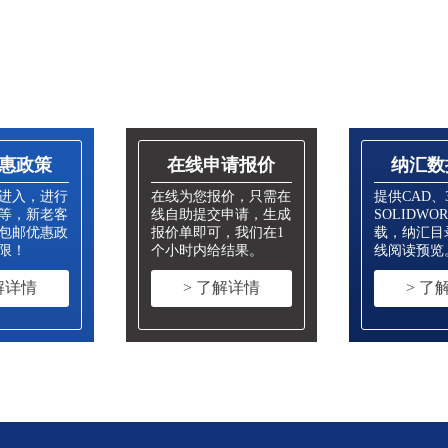
直式夹具
直式夹具
惠政策
在线申请报价
纳汇数
进入，进行
在线为您报价，只需在
提供CAD、
等，新老客
线自助提交申请，生成
SOLIDWO
包邮优惠政
报价单即可，我们在1
载，纳汇目
限！
个小时内给结果。
线阅读预览
解详情
> 了解详情
> 了