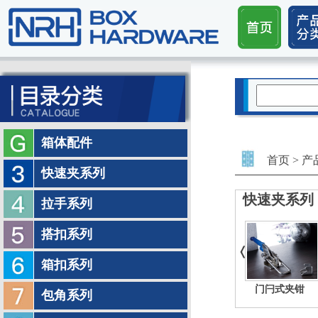
箱体配件
首页
>
产
快速夹系列
快速夹系列
拉手系列
搭扣系列
箱扣系列
门闩式夹钳
包角系列