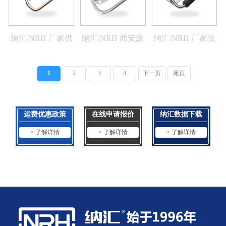
纳汇/NRH 厂家供
纳汇/NRH 西安滚
纳汇/NRH 厂家批
应滚塑箱把手铁箱
塑箱厂家拉手
发滚塑箱拉手
提手运输箱拉手
4218-90
4251-95
1
2
3
4
下一页
尾页
4221-86
运费优惠政策
在线申请报价
纳汇数据下载
> 了解详情
> 了解详情
> 了解详情