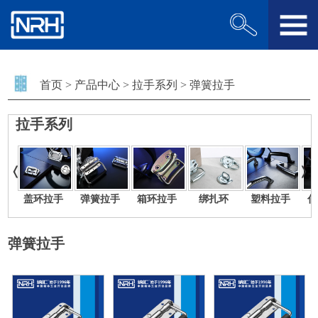
首页
>
产品中心
>
拉手系列
>
弹簧拉手
拉手系列
盖环拉手
弹簧拉手
箱环拉手
绑扎环
塑料拉手
伸
弹簧拉手