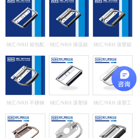
4259-101
115
4207-101
纳汇/NRH 箱包配
纳汇/NRH 保温箱
纳汇/NRH 滚塑箱
件拉手 4220-130
弹簧提手 4259-108-
拉手设备箱体把手
1
生产厂家 4259-108-
2
纳汇/NRH 不锈钢
纳汇/NRH 滚塑保
纳汇/NRH 滚塑工
弹簧拉手 4259-108-
温箱拉手厂家
具箱生产厂家拉手
3
4220-130
4219-100